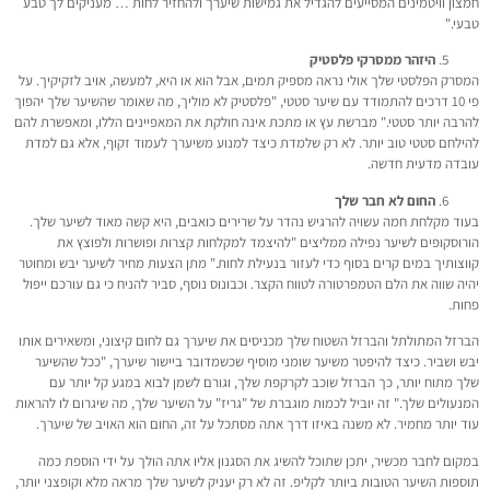
חמצון וויטמינים המסייעים להגדיל את גמישות שיערך ולהחזיר לחות … מעניקים לך טבע
טבעי."
היזהר ממסרקי פלסטיק
המסרק הפלסטי שלך אולי נראה מספיק תמים, אבל הוא או היא, למעשה, אויב לזקיקיך. על
פי 10 דרכים להתמודד עם שיער סטטי, "פלסטיק לא מוליך, מה שאומר שהשיער שלך יהפוך
להרבה יותר סטטי." מברשת עץ או מתכת אינה חולקת את המאפיינים הללו, ומאפשרת להם
להילחם סטטי טוב יותר. לא רק שלמדת כיצד למנוע משיערך לעמוד זקוף, אלא גם למדת
עובדה מדעית חדשה.
החום לא חבר שלך
בעוד מקלחת חמה עשויה להרגיש נהדר על שרירים כואבים, היא קשה מאוד לשיער שלך.
הורוסקופים לשיער נפילה ממליצים "להיצמד למקלחות קצרות ופושרות ולפוצץ את
קווצותיך במים קרים בסוף כדי לעזור בנעילת לחות." מתן הצעות מחיר לשיער יבש ומחוטר
יהיה שווה את הלם הטמפרטורה לטווח הקצר. וכבונוס נוסף, סביר להניח כי גם עורכם ייפול
פחות.
הברזל המתולתל והברזל השטוח שלך מכניסים את שיערך גם לחום קיצוני, ומשאירים אותו
יבש ושביר. כיצד להיפטר משיער שומני מוסיף שכשמדובר ביישור שיערך, "ככל שהשיער
שלך מתוח יותר, כך הברזל שוכב לקרקפת שלך, וגורם לשמן לבוא במגע קל יותר עם
המנעולים שלך." זה יוביל לכמות מוגברת של "גריז" על השיער שלך, מה שיגרום לו להראות
עוד יותר מחמיר. לא משנה באיזו דרך אתה מסתכל על זה, החום הוא האויב של שיערך.
במקום לחבר מכשיר, יתכן שתוכל להשיג את הסגנון אליו אתה הולך על ידי הוספת כמה
תוספות השיער הטובות ביותר לקליפ. זה לא רק יעניק לשיער שלך מראה מלא וקופצני יותר,