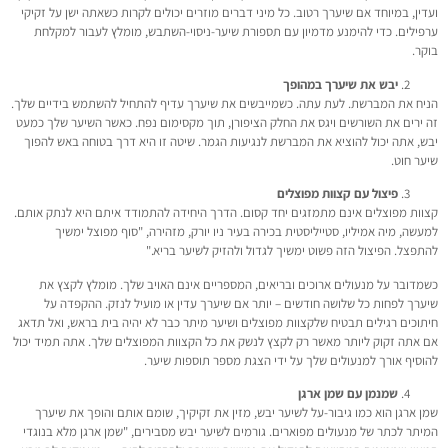
ועדין, במיוחד אם שיערך רטוב. כל מיני דברים מוזרים יכולים לקרות כשאתה ישן על זקיקי
ערפילים. כדי להימנע מדמיון עם תספורת שיער-ניסוי-השתבש, מומלץ לעבור למקלחת
בוקר.
יבש את שיערך במהופך
הניח את המברשת. לעת עתה. כשמייבשים את שיערך עדיף להתחיל להשתמש בידיים שלך.
זה ירים את השורשים ויגס את החלק הציפורן, תוך מקסימום נפח. כאשר השיער שלך כמעט
יבש, אתה יכול להוציא את המברשת לנגיעות הגמר. שיטה זו היא דרך בטוחה באש להפוך
שיער חוט.
פיצול עם קצוות מפוצלים
קצוות מפוצלים אינם מתמזגים יחד קסום. הדרך היחידה להתמודד איתם היא לנתק אותם.
למעשה, מיה אמיליו, סטייליסטית בכירה בעיר ניו יורק, מזהירה, "סוף מפוצל ימשיך
להתפצל. הפיצול הזה פשוט ימשיך לגדול ולהזיק לשיער בריא."
כשמדובר על מנעולים ארוכים ובריאים, המספריים אינם האויב שלך. מומלץ לקצץ את
שיערך לפחות כל שלושה חודשים – יותר אם שיערך עדין או מועיל לנזק. ההקפדה על
חיתוכים רגילים תבטיח שלקצוות מפוצלים ושיער מיתר כבר לא יהיה בית בראש, ואל תדאג
אם אתה זקוק ליותר מאשר רק לקצץ לנשק את כל הקצוות המפוצלים שלך. אתה תמיד יכול
להוסיף אורך למנעולים שלך על ידי הצגת מספר תוספות שיער.
שמנמן עם שמן ארגן
שמן ארגן הוא כמו גיבור-על לשיער יבש, מזין את זקיקיך, שומם אותם והופך את שיערך
המיתר לכתר של מנעולים מפוארים. גורמים לשיער יבש מסבירים, "שמן ארגן מלא בנוגדי