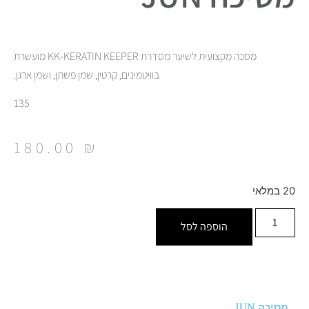
מסכה מקצועית לשיער מסדרת KK-KERATIN KEEPER מועשרת
בוויטמינים, קרטין, שמן פשתן, ושמן ארגן.
135
180.00
₪
20 במלאי
הוספה לסל
מסיכה JUN