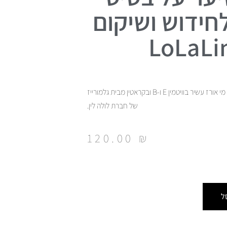
לחידוש ושיקום
שמן סרום לשיער על בסיס מי אורז עשיר בוויטמין E ו-B ובקראטין מבית גלמורייז
של חברת לולה לין.
120.00
₪
ל