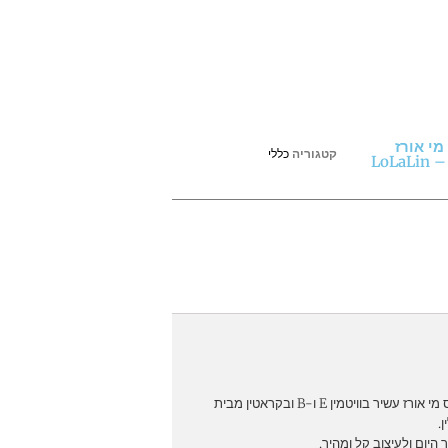
י אורז
קטגוריה
כללי
LoL
שמן סרום לשיער על בסיס מי אורז עשיר בוויטמין E ו-B ובקראטין מבית
.
יום ולעיצוב קל ומהיר.