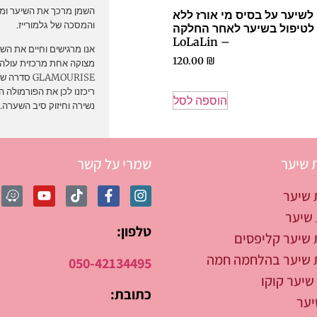
השמן מרכך את השיער ומע
שיער על בסיס מי אורז ללא
והמסכה של גלמורייז.
לטיפול בשיער לאחר החלקה
– LoLaLin
אנו מרגישים וחיים את הש
120.00
₪
מצוקה אחת מרכזית עולה ב
GLAMOURISE סדרה שלמה של מוצרים המבוססת על מי אורז!
ריכזנו לכן את הפורמולה 
הוספה לסל
נשירה וחיזוק סיב השערה.
 שיער
שמרי על קשר
 שיער
שיער
טלפון:
 שיער קליפסים
 שיער בהלחמה חמה
050-42134495
שיער קוקו
כתובת:
יער