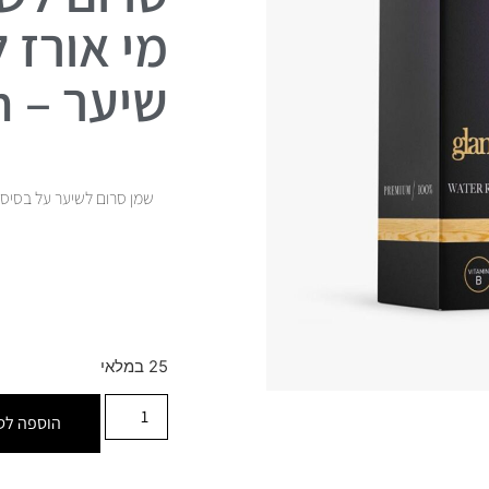
מי אורז 
שיער – LoLaLin
25 במלאי
הוספה לס