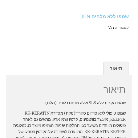
שמפו ללא מלחים JUN
קטגוריה
כללי
תיאור
תיאור
שמפו מקצית ללא SLS וללא פודיום כלוריד (מלח)
שמפו טיפולי ללא סודיום כלוריד(מלח) מסדרת KK-KERATIN
KEEPER, מועשר בוויטמינים, קרטין ושמן ארגן. מתאים גם לאחר
טיפולים מיוחדים בשיער כגון החלקות יפניות. השמפו מיוצר בטכנולוגית
KK-KERATIN KEEPER, המיועדת לשמירה על הקרטין הטבעי של
השערה והקרקפת, בעל PH המתאים לחומציות השיער ומעניק לשיער