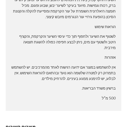
ברק, רכות וגמישות. מיועד בעיקר לשיער יבש, שבוע ופגום. מכיל
חומצה היאלרונית השומרת על עור הקרקפת ומסייעת להקלה והקטנת
הסיכון בהופעת גירויי עור הנגרמים מיובש קיצוני.
הוראות שימוש
לשטוף את השיער ולחפוף תוך כדי עיסוי השיער והקרקפת, והקציף
היטב ולשטוף עם מים, ניתן לבצע חפיפה כפולה להשגת תוצאה
מירבית.
אזהרות
אין להשתמש במוצר אם ידועה רגישות לאחד מהמרכיבים. יש להשתמש
בתמרוק רק למטרה שלשמה הוא נועד ובהתאם להוראות השימוש. אין
לבלוע, יש להימנע ממגע בעיניים. להרחיק מילדים.
ברשיון משרד הבריאות.
500 מ"ל
מוצרים קשורים